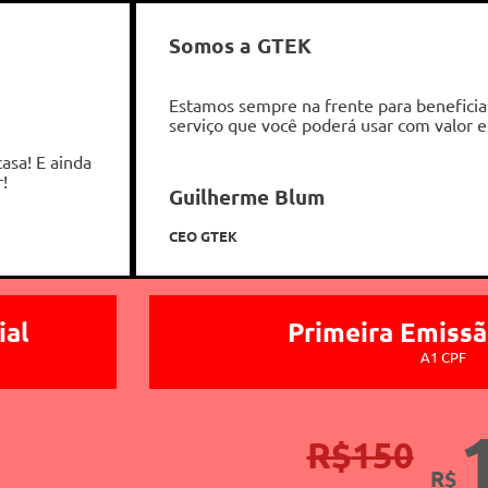
Somos a GTEK
Estamos sempre na frente para beneficia
serviço que você poderá usar com valor e
asa! E ainda
!
Guilherme Blum
CEO GTEK
ial
Primeira Emiss
A1 CPF
R$
150
R$