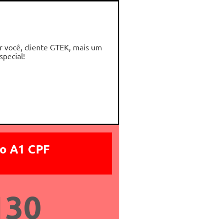
r você, cliente GTEK, mais um
special!
ão A1 CPF
130